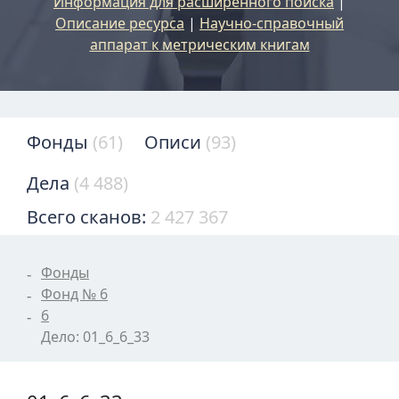
Информация для расширенного поиска
|
Описание ресурса
|
Научно-справочный
аппарат к метрическим книгам
Фонды
(61)
Описи
(93)
Дела
(4 488)
Всего сканов:
2 427 367
Фонды
Фонд № 6
6
Дело: 01_6_6_33