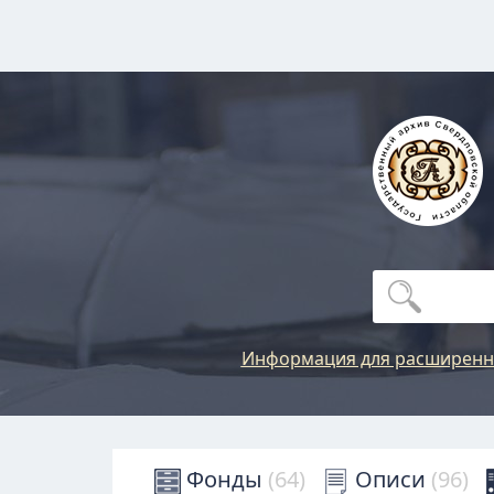
Информация для расширенн
Фонды
(64)
Описи
(96)