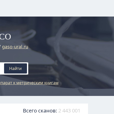
АСО
/
gaso-ural.ru
Найти
парат к метрическим книгам
Всего сканов:
2 443 001