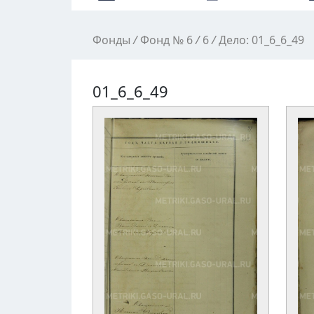
Фонды
/
Фонд № 6
/
6
/
Дело: 01_6_6_49
01_6_6_49