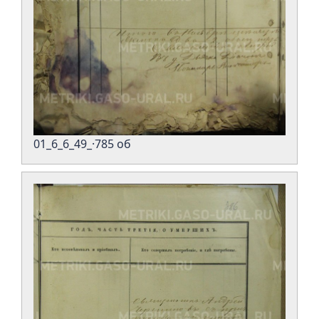
01_6_6_49_·785 об