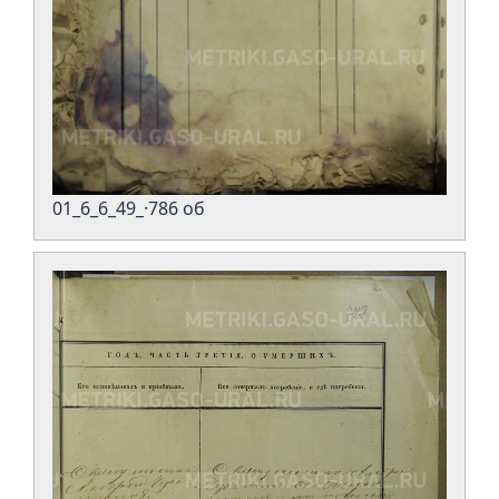
01_6_6_49_·786 об