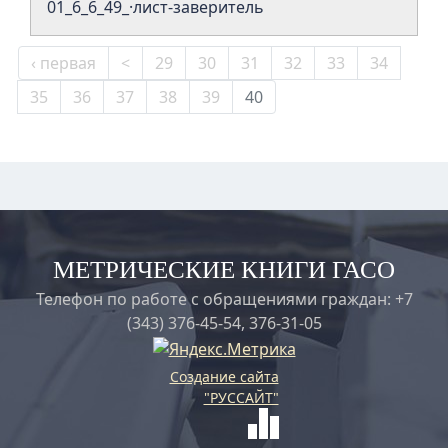
01_6_6_49_·лист-заверитель
‹ первая
<
29
30
31
32
33
34
35
36
37
38
39
40
МЕТРИЧЕСКИЕ КНИГИ ГАСО
Телефон по работе с обращениями граждан: +7
(343) 376-45-54, 376-31-05
Создание сайта
"РУССАЙТ"