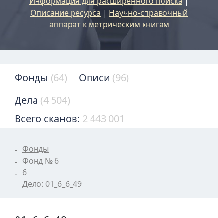
Информация для расширенного поиска
|
Описание ресурса
|
Научно-справочный
аппарат к метрическим книгам
Фонды
(64)
Описи
(96)
Дела
(4 504)
Всего сканов:
2 443 001
Фонды
Фонд № 6
6
Дело: 01_6_6_49