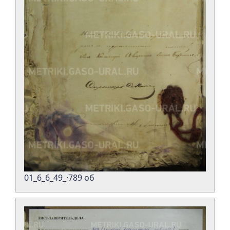
01_6_6_49_·789 об