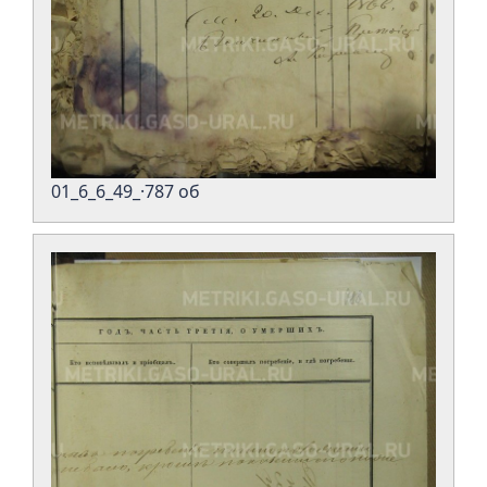
01_6_6_49_·787 об