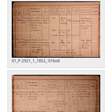
01_Р-2921_1_1852_·016об