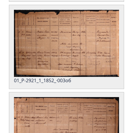
01_Р-2921_1_1852_·003об