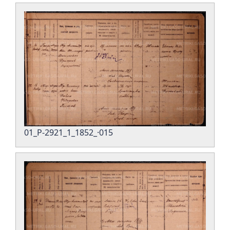
01_Р-2921_1_1852_·015