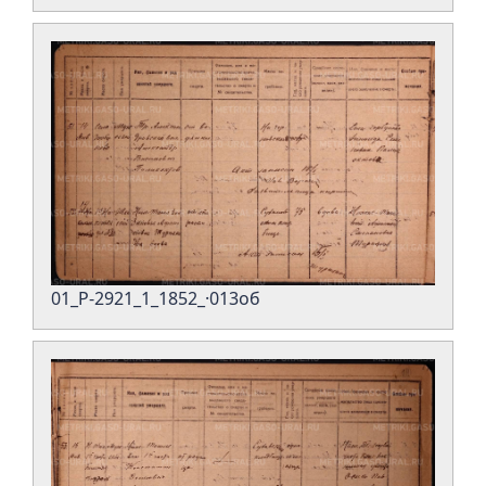
01_Р-2921_1_1852_·013об