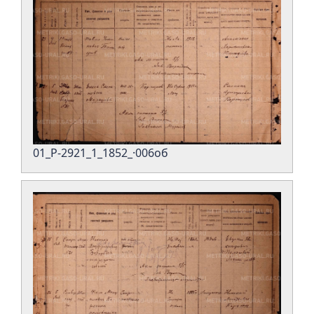
01_Р-2921_1_1852_·006об