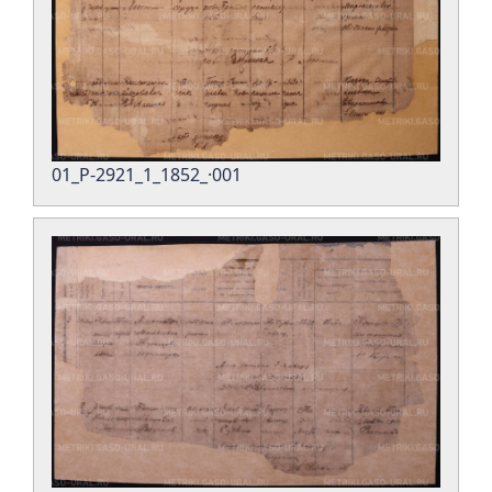
01_Р-2921_1_1852_·001