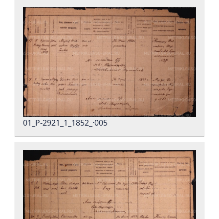
01_Р-2921_1_1852_·005