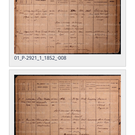
01_Р-2921_1_1852_·008