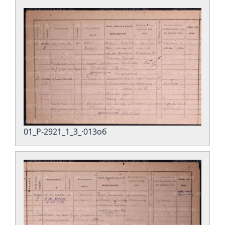
01_Р-2921_1_3_·013об