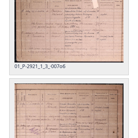
01_Р-2921_1_3_·007об