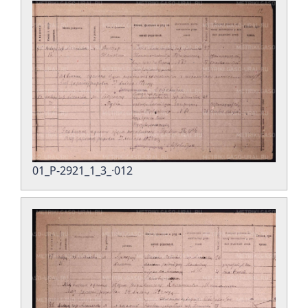
01_Р-2921_1_3_·012