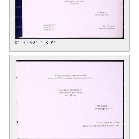
01_Р-2921_1_3_#1