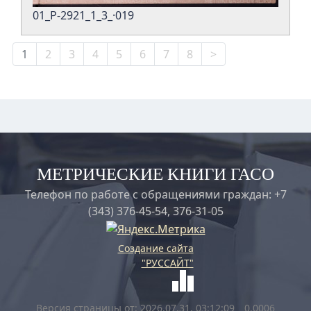
01_Р-2921_1_3_·019
1
2
3
4
5
6
7
8
>
МЕТРИЧЕСКИЕ КНИГИ ГАСО
Телефон по работе с обращениями граждан: +7
(343) 376-45-54, 376-31-05
Создание сайта
"РУССАЙТ"
Версия страницы от: 2026.07.31, 03:12:09
0.0006