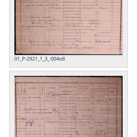
01_Р-2921_1_3_·004об