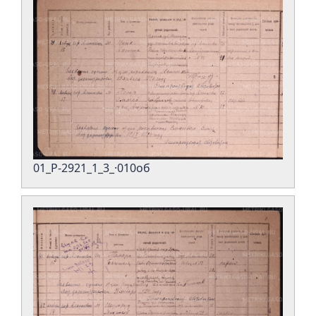
01_Р-2921_1_3_·010об