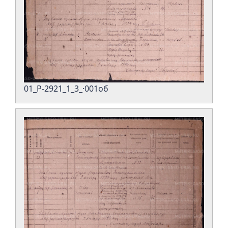
01_Р-2921_1_3_·001об