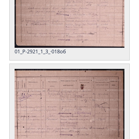
01_Р-2921_1_3_·018об