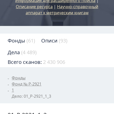
Информация для расширенного поиска
|
Описание ресурса
|
Научно-справочный
аппарат к метрическим книгам
Фонды
(61)
Описи
(93)
Дела
(4 489)
Всего сканов:
2 430 906
Фонды
Фонд № Р-2921
1
Дело: 01_Р-2921_1_3