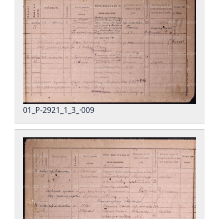
01_Р-2921_1_3_·009