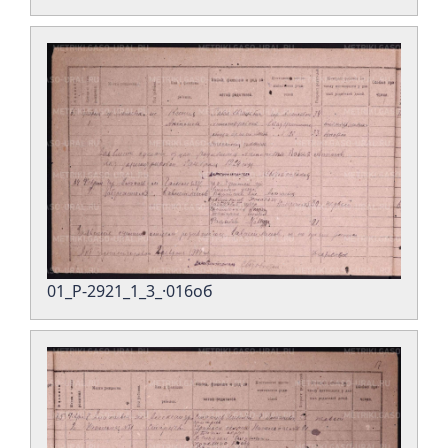
01_Р-2921_1_3_·016об