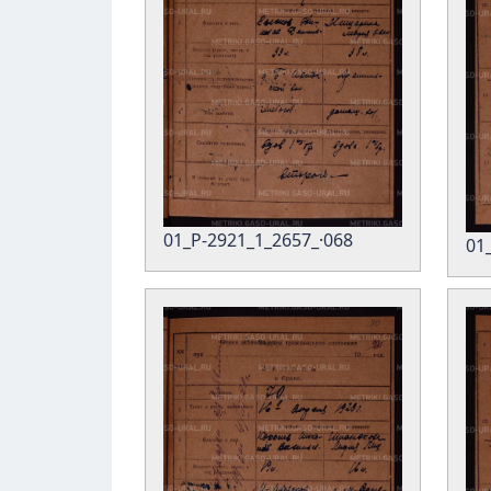
01_Р-2921_1_2657_·068
01