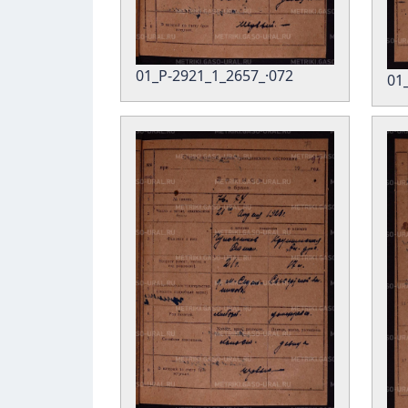
01_Р-2921_1_2657_·072
01