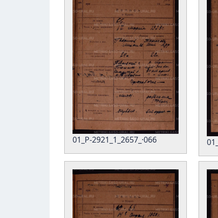
01_Р-2921_1_2657_·066
01