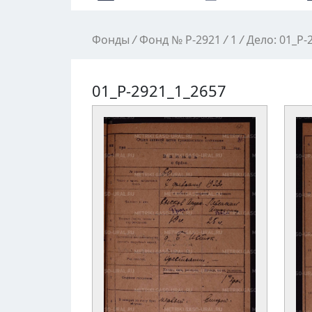
Фонды
/
Фонд № Р-2921
/
1
/
Дело: 01_Р-
01_Р-2921_1_2657