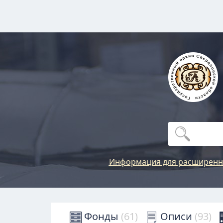
Информация для расширенн
Фонды
(61)
Описи
(93)