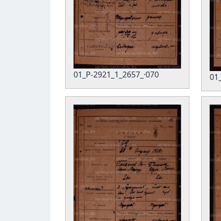
01_Р-2921_1_2657_·070
01