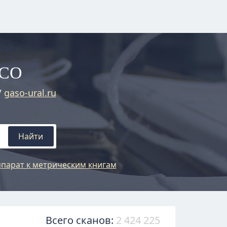
АСО
/
gaso-ural.ru
Найти
парат к метрическим книгам
Всего сканов:
2 424 225