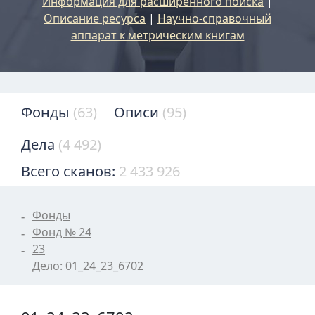
Информация для расширенного поиска
|
Описание ресурса
|
Научно-справочный
аппарат к метрическим книгам
Фонды
(63)
Описи
(95)
Дела
(4 492)
Всего сканов:
2 433 926
Фонды
Фонд № 24
23
Дело: 01_24_23_6702