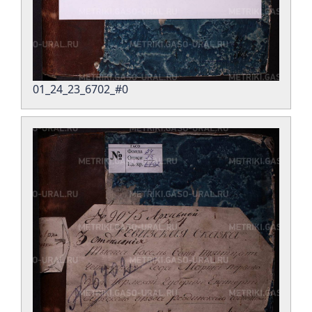
01_24_23_6702_#0