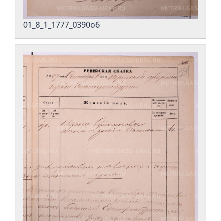
01_8_1_1777_0390об