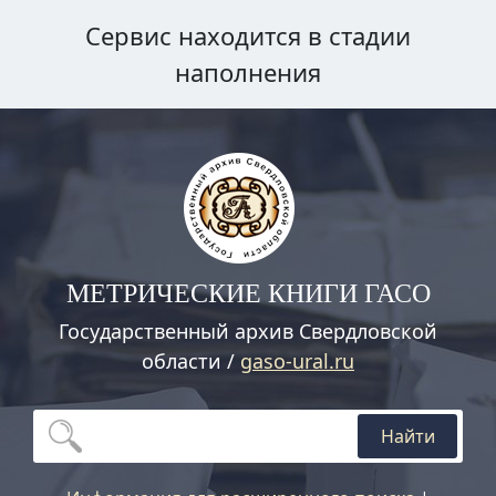
Сервис находится в стадии
наполнения
МЕТРИЧЕСКИЕ КНИГИ ГАСО
Государственный архив Свердловской
области /
gaso-ural.ru
Найти