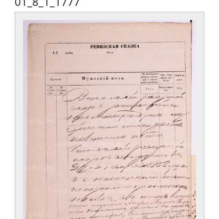
01_8_1_1777