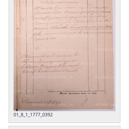
01_8_1_1777_0392