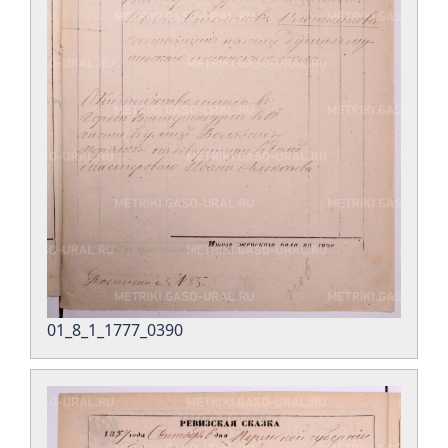
01_8_1_1777_0390