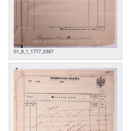
01_8_1_1777_0387