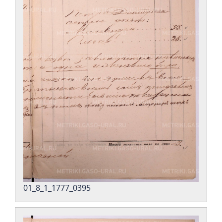
01_8_1_1777_0395