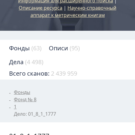
Информация для расширенного поиска
|
Описание ресурса
|
Научно-справочный
аппарат к метрическим книгам
Фонды
(63)
Описи
(95)
Дела
(4 498)
Всего сканов:
2 439 959
Фонды
Фонд № 8
1
Дело: 01_8_1_1777