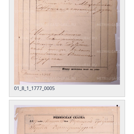
01_8_1_1777_0005