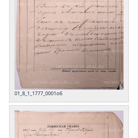
01_8_1_1777_0001об