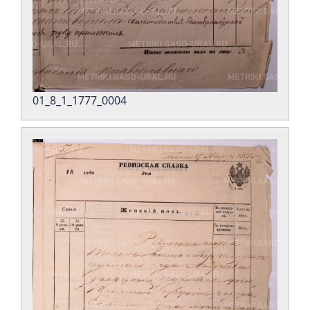
01_8_1_1777_0004