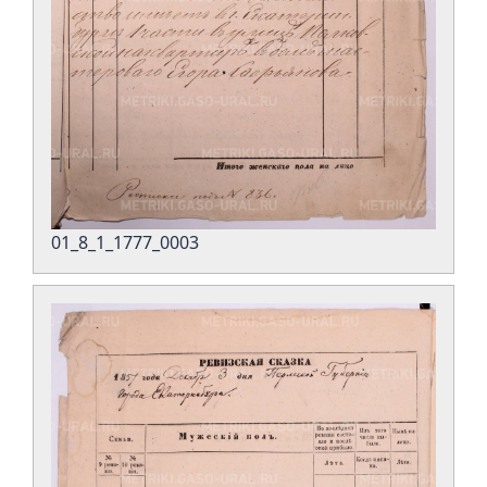
01_8_1_1777_0003