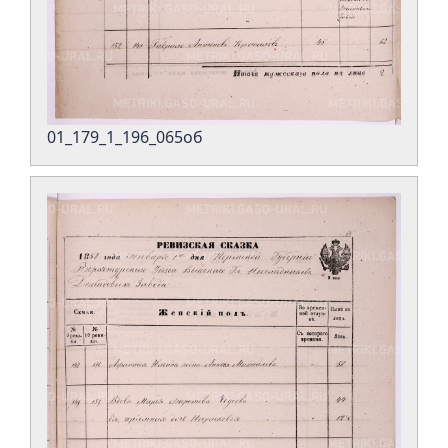
01_179_1_196_065об