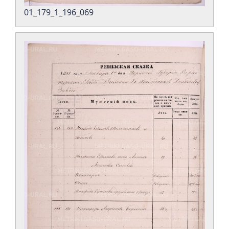
01_179_1_196_069