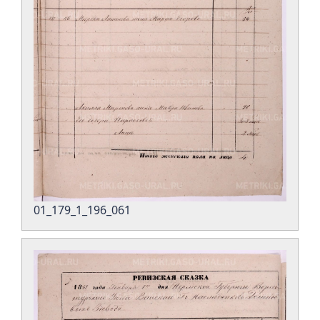
01_179_1_196_061