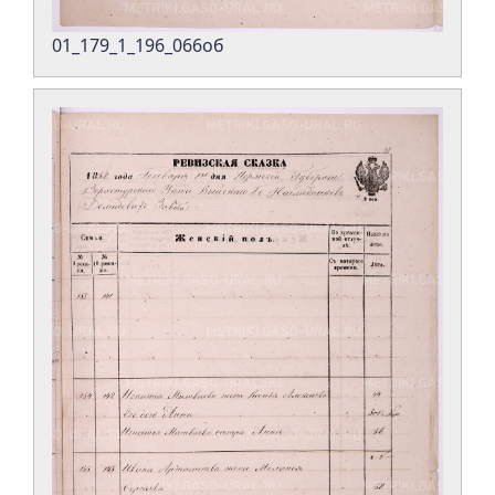
01_179_1_196_066об