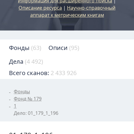
Информация для расширенного поиска
|
Описание ресурса
|
Научно-справочный
аппарат к метрическим книгам
Фонды
(63)
Описи
(95)
Дела
(4 492)
Всего сканов:
2 433 926
Фонды
Фонд № 179
1
Дело: 01_179_1_196