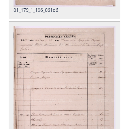
01_179_1_196_061об