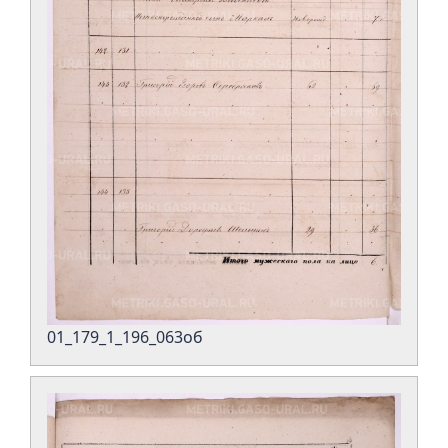
01_179_1_196_063об