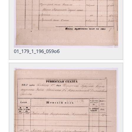
01_179_1_196_059об