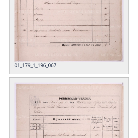
01_179_1_196_067