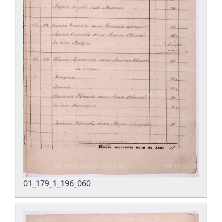
01_179_1_196_060