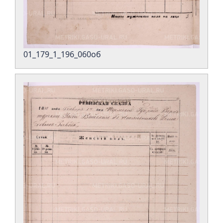
01_179_1_196_060об