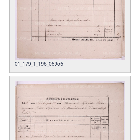
01_179_1_196_069об