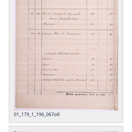
01_179_1_196_067об