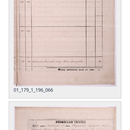
01_179_1_196_066