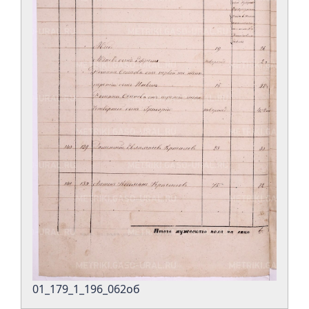
01_179_1_196_062об