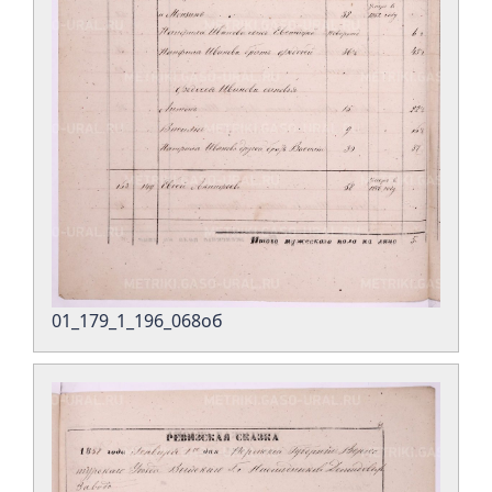
01_179_1_196_068об