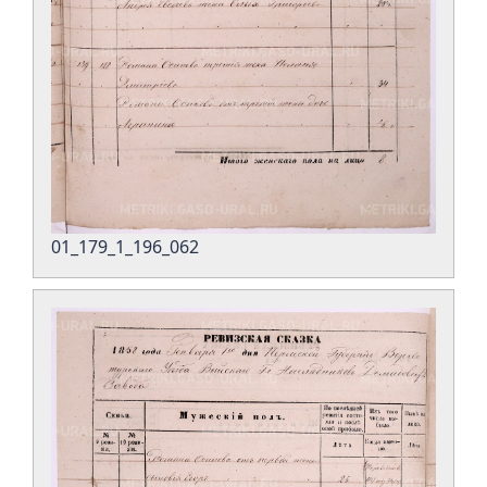
01_179_1_196_062