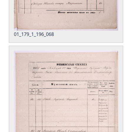
01_179_1_196_068