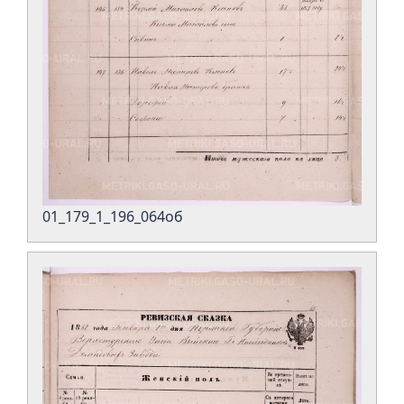
01_179_1_196_064об