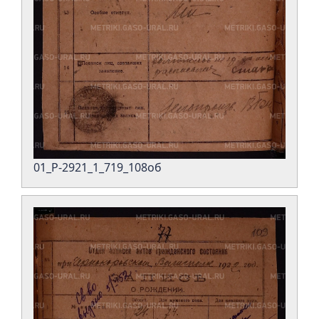
01_Р-2921_1_719_108об