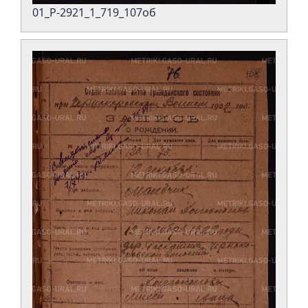
01_Р-2921_1_719_107об