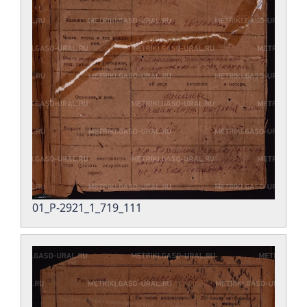
01_Р-2921_1_719_111