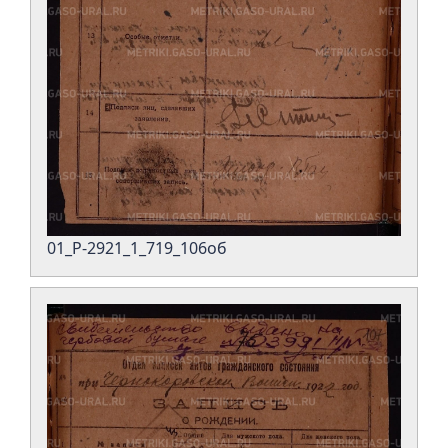
01_Р-2921_1_719_106об