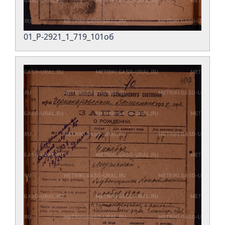
01_Р-2921_1_719_101об