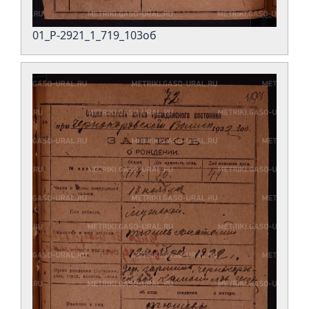
01_Р-2921_1_719_103об