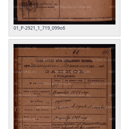
01_Р-2921_1_719_099об