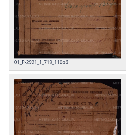
01_Р-2921_1_719_110об