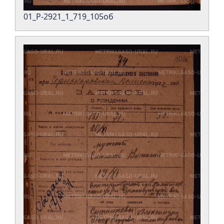
01_Р-2921_1_719_105об