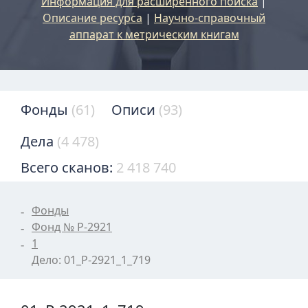
Информация для расширенного поиска
|
Описание ресурса
|
Научно-справочный
аппарат к метрическим книгам
Фонды
(61)
Описи
(93)
Дела
(4 478)
Всего сканов:
2 418 740
Фонды
Фонд № Р-2921
1
Дело: 01_Р-2921_1_719