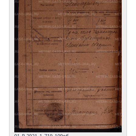
01_Р-2921_1_719_109об