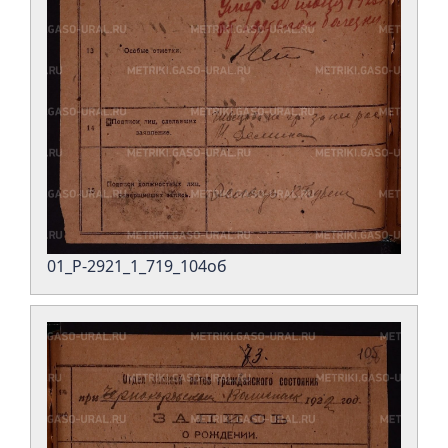
01_Р-2921_1_719_104об