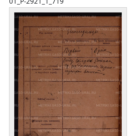
01_Р-2921_1_719