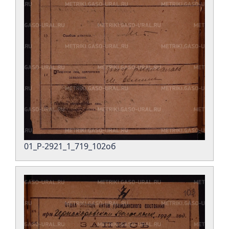
01_Р-2921_1_719_102об