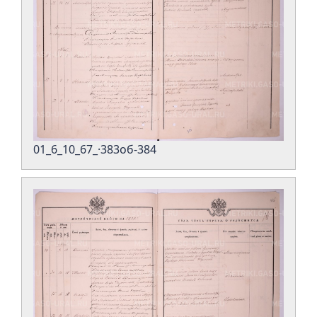
01_6_10_67_·383об-384