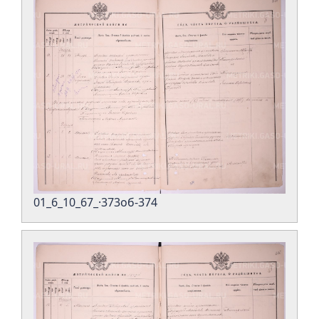
01_6_10_67_·373об-374