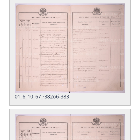
01_6_10_67_·382об-383