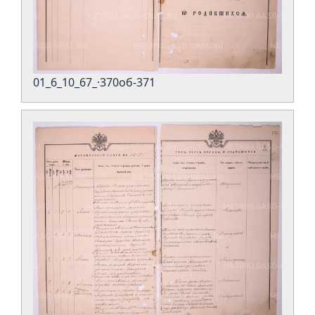
01_6_10_67_·370об-371