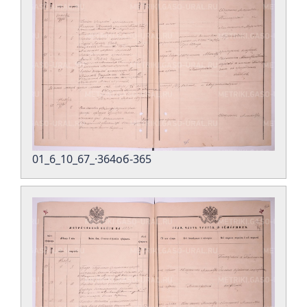
01_6_10_67_·364об-365