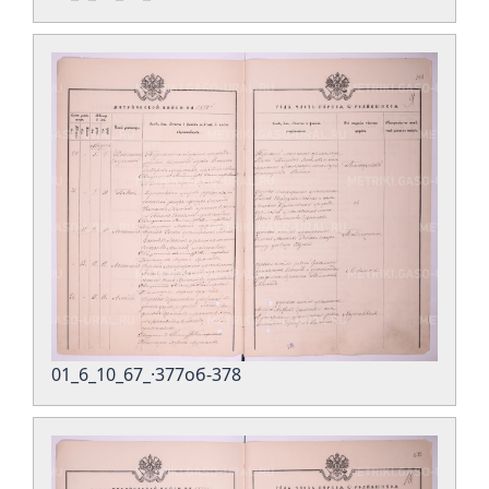
01_6_10_67_·377об-378