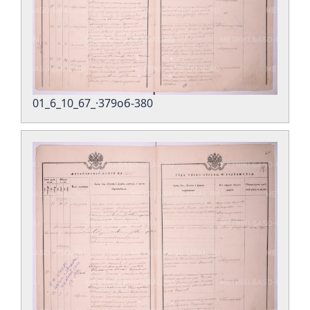
01_6_10_67_·379об-380