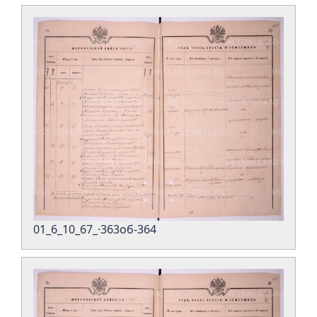
01_6_10_67_·363об-364