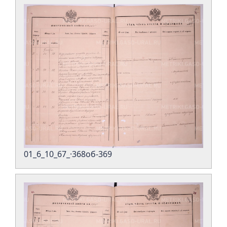
01_6_10_67_·368об-369