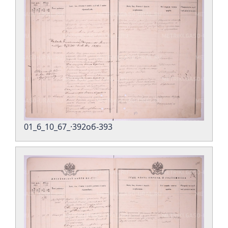
01_6_10_67_·392об-393