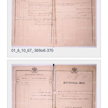
01_6_10_67_·369об-370