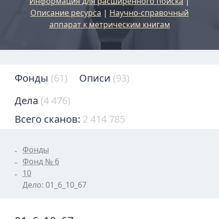
Информация для расширенного поиска
|
Описание ресурса
|
Научно-справочный
аппарат к метрическим книгам
Фонды
(61)
Описи
(93)
Дела
(4 476)
Всего сканов:
2 414 785
Фонды
Фонд № 6
10
Дело: 01_6_10_67