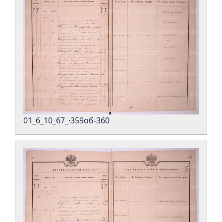
01_6_10_67_·359об-360