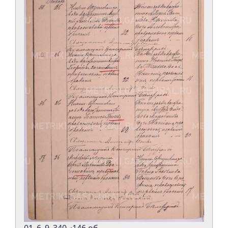
01_6_9_340_·146 об