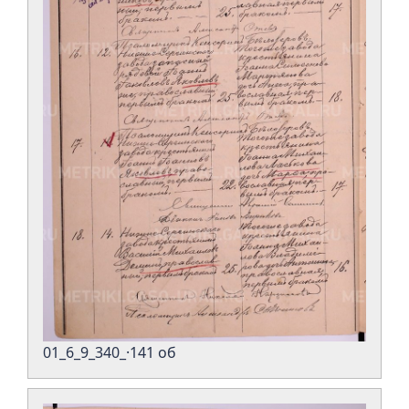
01_6_9_340_·141 об