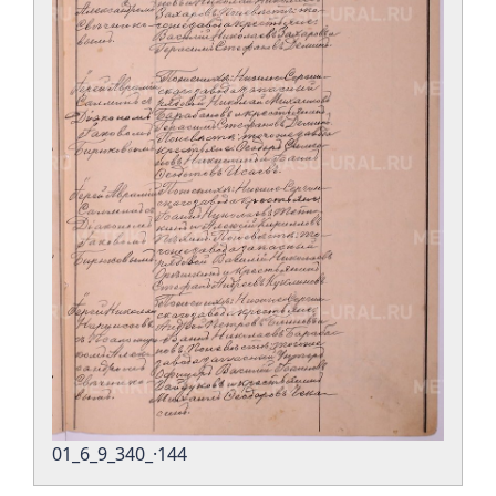
01_6_9_340_·144