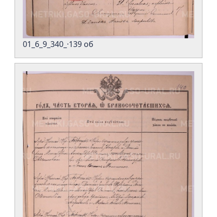
01_6_9_340_·139 об