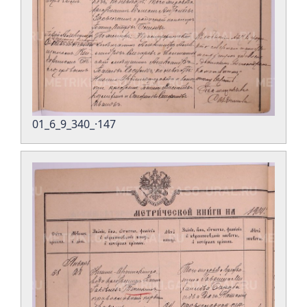
01_6_9_340_·147