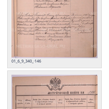
01_6_9_340_·146