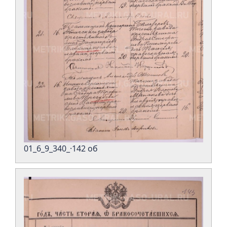
01_6_9_340_·142 об