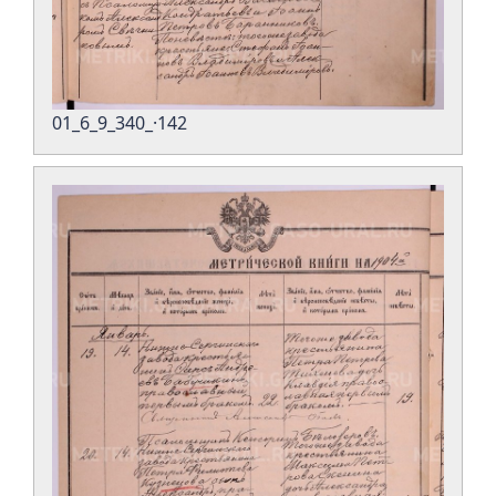
01_6_9_340_·142