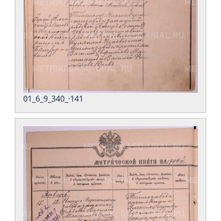
01_6_9_340_·141