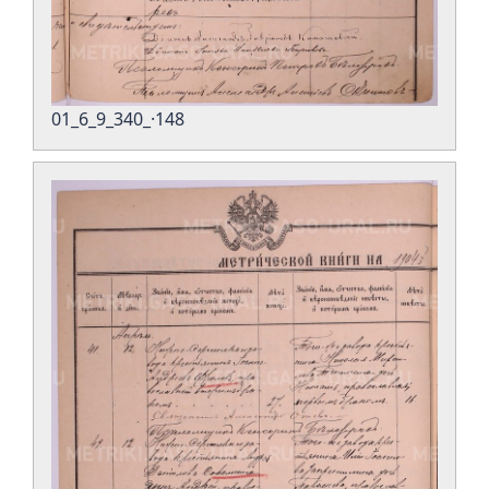
01_6_9_340_·148