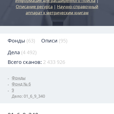
Информация для расширенного поиска
|
Описание ресурса
|
Научно-справочный
аппарат к метрическим книгам
Фонды
(63)
Описи
(95)
Дела
(4 492)
Всего сканов:
2 433 926
Фонды
Фонд № 6
9
Дело: 01_6_9_340