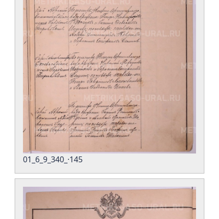
01_6_9_340_·145