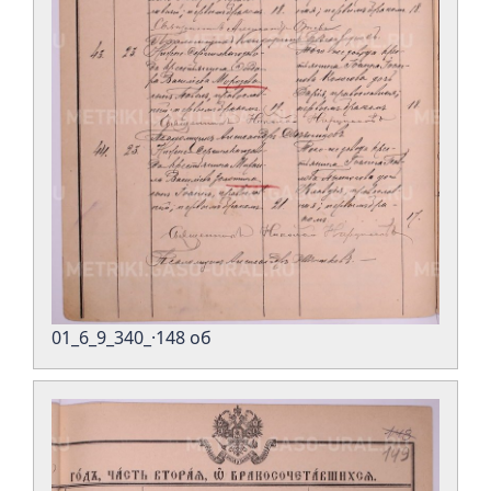
01_6_9_340_·148 об