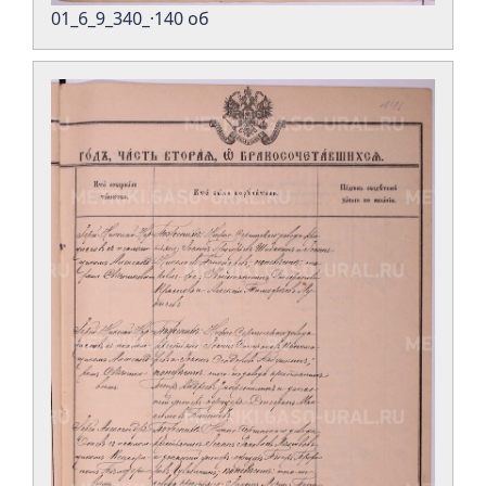
01_6_9_340_·140 об