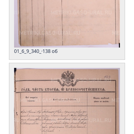
01_6_9_340_·138 об