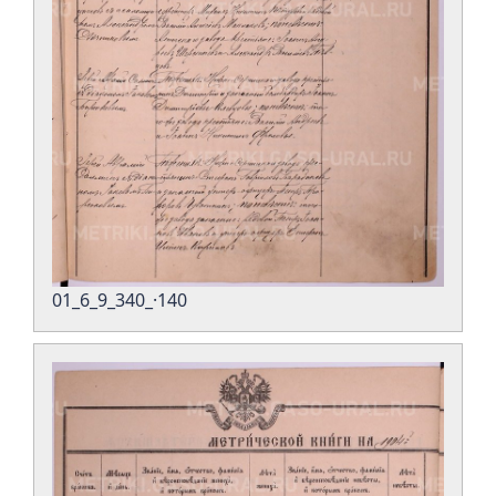
01_6_9_340_·140