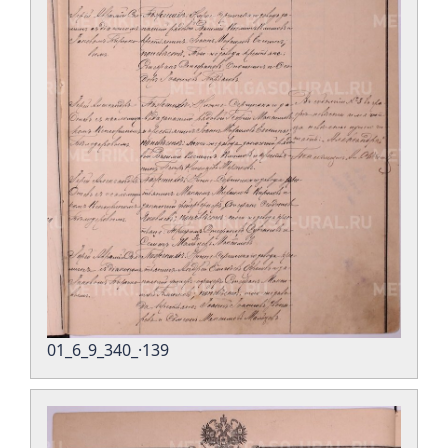
01_6_9_340_·139