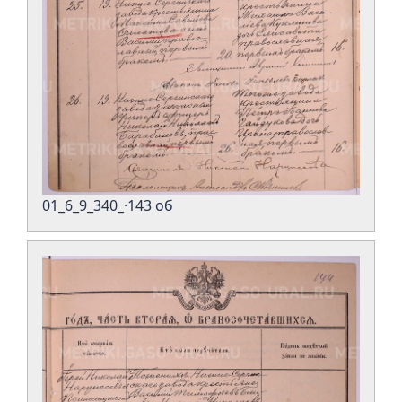
01_6_9_340_·143 об