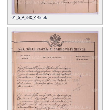
01_6_9_340_·145 об