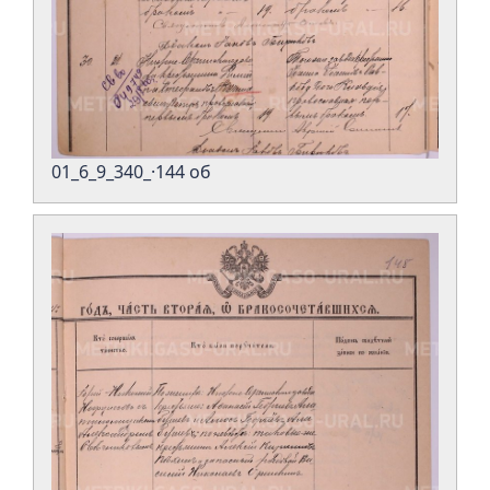
01_6_9_340_·144 об