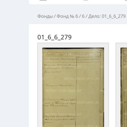
Фонды
/
Фонд № 6
/
6
/
Дело: 01_6_6_279
01_6_6_279