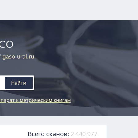
АСО
/
gaso-ural.ru
Найти
парат к метрическим книгам
Всего сканов:
2 440 977