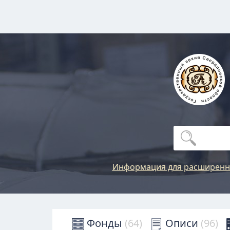
Информация для расширенн
Фонды
(64)
Описи
(96)