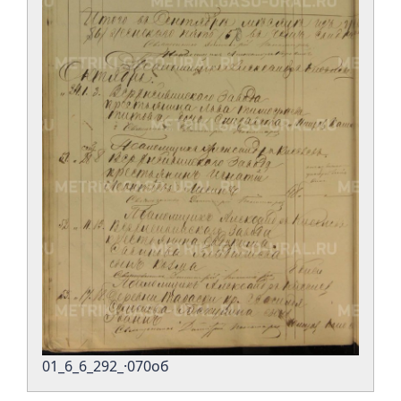
01_6_6_292_·070об