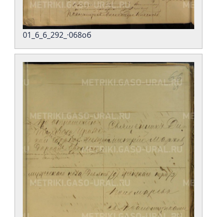
01_6_6_292_·068об