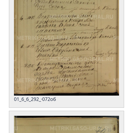
01_6_6_292_·072об