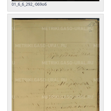
01_6_6_292_·069об