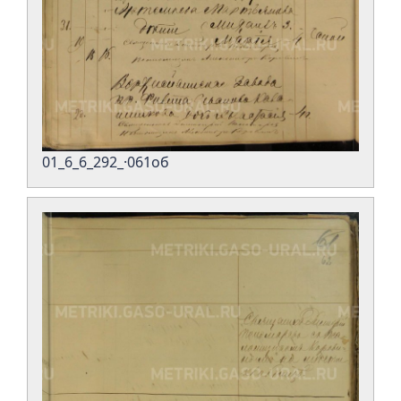
01_6_6_292_·061об