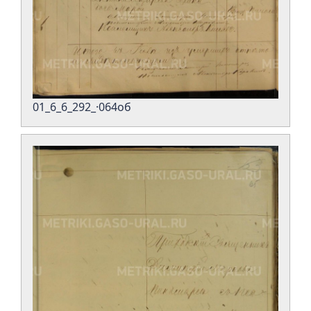
01_6_6_292_·064об