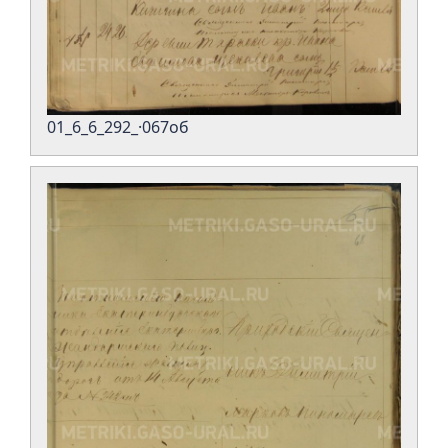
01_6_6_292_·067об