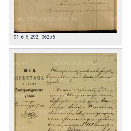
01_6_6_292_·062об