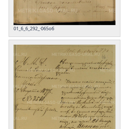
01_6_6_292_·065об