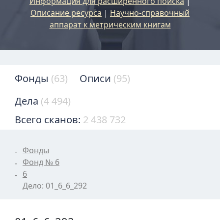
Информация для расширенного поиска
|
Описание ресурса
|
Научно-справочный
аппарат к метрическим книгам
Фонды
(63)
Описи
(95)
Дела
(4 494)
Всего сканов:
2 438 732
Фонды
Фонд № 6
6
Дело: 01_6_6_292