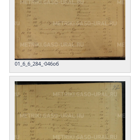
01_6_6_284_·046об