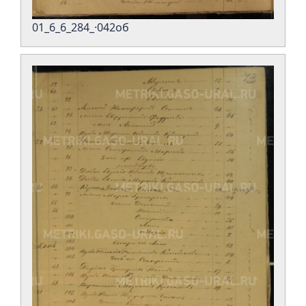
01_6_6_284_·042об