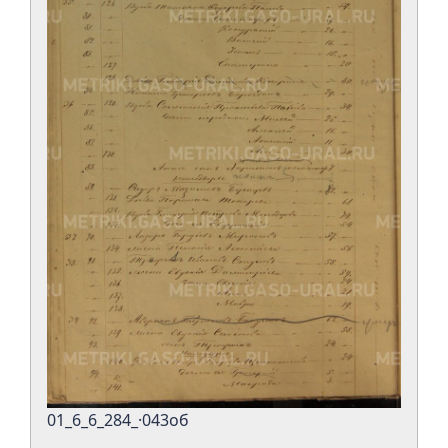
01_6_6_284_·043об