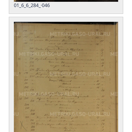
01_6_6_284_·046