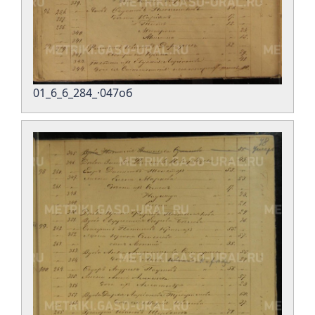
01_6_6_284_·047об