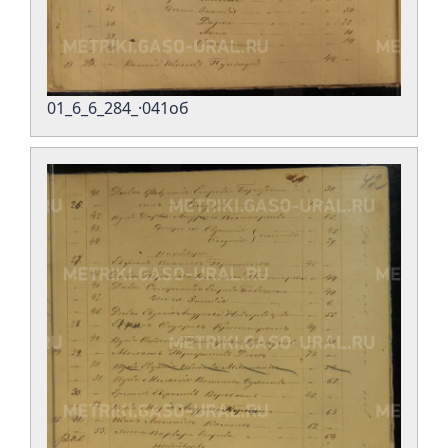
01_6_6_284_·041об