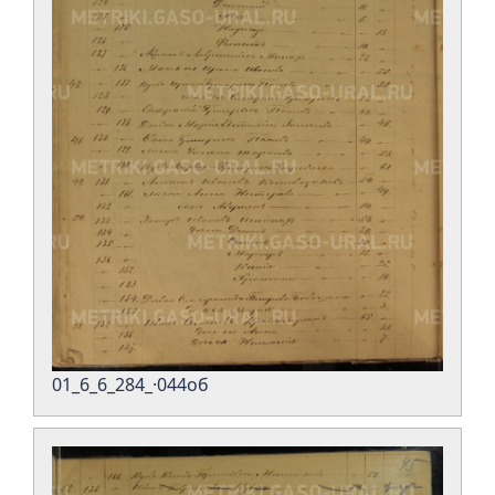
01_6_6_284_·044об