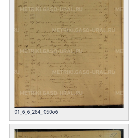
01_6_6_284_·050об