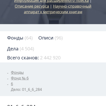
Информация для расширенного поиска
|
Описание ресурса
|
Научно-справочный
аппарат к метрическим книгам
Фонды
(64)
Описи
(96)
Дела
(4 504)
Всего сканов:
2 442 920
Фонды
Фонд № 6
6
Дело: 01_6_6_284