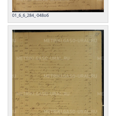
01_6_6_284_·048об