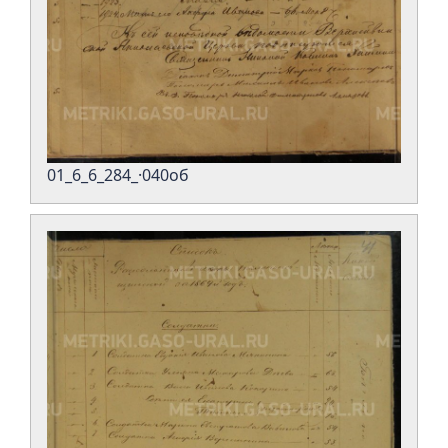
01_6_6_284_·040об