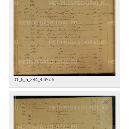
01_6_6_284_·045об