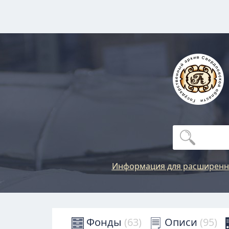
Информация для расширенн
Фонды
(63)
Описи
(95)