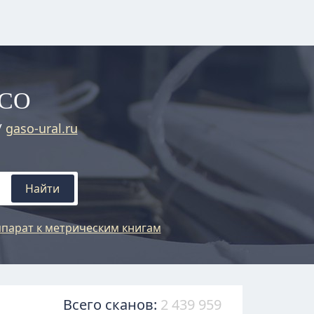
АСО
/
gaso-ural.ru
Найти
парат к метрическим книгам
Всего сканов:
2 439 959