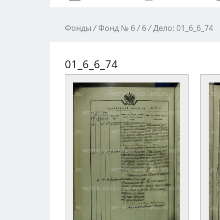
Фонды
/
Фонд № 6
/
6
/
Дело: 01_6_6_74
01_6_6_74