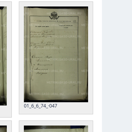
01_6_6_74_·047